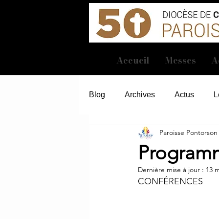
Accueil
Messes
A
Blog
Archives
Actus
L
Paroisse Pontorson
Program
Dernière mise à jour :
13 m
CONFÉRENCES