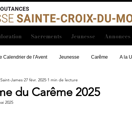
doration
Sacrements
Jeunesse
Annonces
e Calendrier de l'Avent
Jeunesse
Carême
A la 
 Saint-James
27 févr. 2025
1 min de lecture
me du Carême 2025
ai 2025