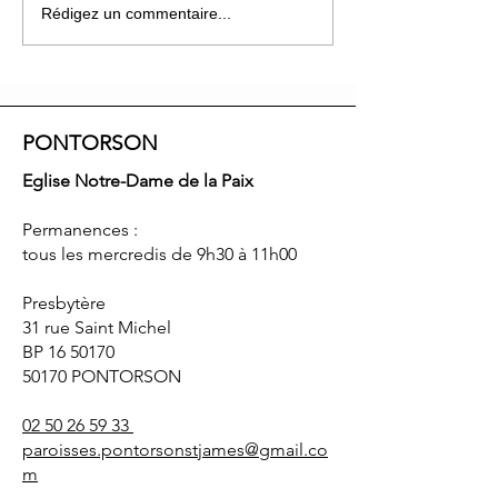
Programme du Carême
Le Projet de Fus
Rédigez un commentaire...
2025
Paroisses de la 
Visite de Monse
Cador
PONTORSON
Eglise Notre-Dame de la Paix
Permanences :
tous les mercredis de 9h30 à 11h00
Presbytère
31 rue Saint Michel
BP
16 50170
50170 PONTORSON
02 50 26 59 33
paroisses.pontorsonstjames@gmail.co
m