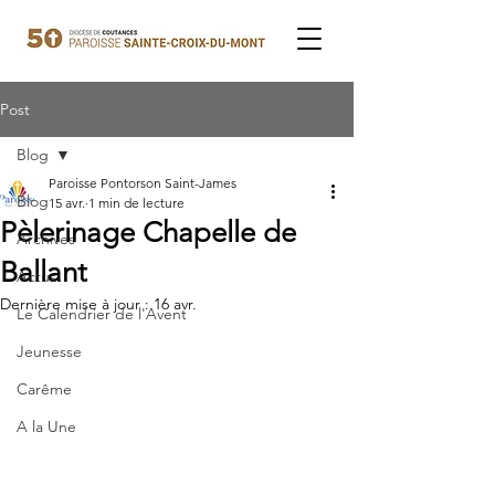
Post
Blog
Paroisse Pontorson Saint-James
Blog
15 avr.
1 min de lecture
Pèlerinage Chapelle de
Archives
Ballant
Actus
Dernière mise à jour :
16 avr.
Le Calendrier de l'Avent
Jeunesse
Carême
A la Une