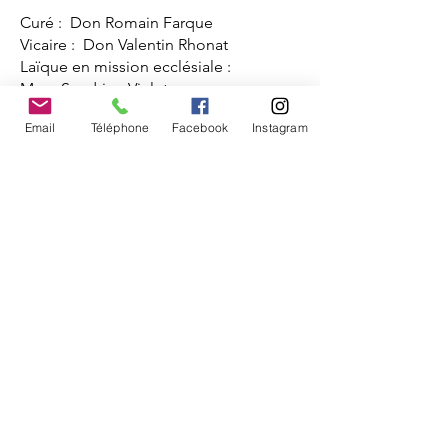
Curé : Don Romain Farque
Vicaire : Don Valentin Rhonat
Laïque en mission ecclésiale :
Mme Sandrine Vielet
Email
Téléphone
Facebook
Instagram
SAINT-JAMES
Eglise Saint-Jacques
Permanences :
du lundi au samedi de 9h30 à 12h00
Presbytère
2 rue du presbytère
50240 SAINT-JAMES
02 33 48 31 40
paroisses.pontorsonstjames@gmail.co