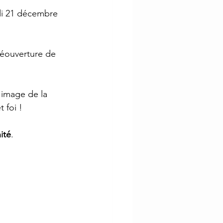
di 21 décembre 
réouverture de 
'image de la 
 foi ! 
ité
. 