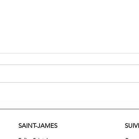
Prog
Journée mondiale de prière
pour les vocations
SAINT-JAMES
SUI