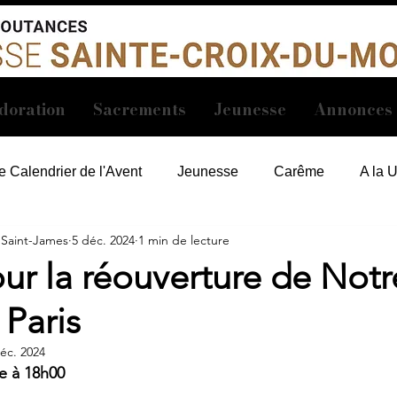
doration
Sacrements
Jeunesse
Annonces
e Calendrier de l'Avent
Jeunesse
Carême
A la 
 Saint-James
5 déc. 2024
1 min de lecture
r la réouverture de Notr
Paris
éc. 2024
e à 18h00