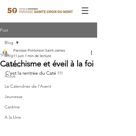
Post
Blog
Paroisse Pontorson Saint-James
Blog
11 juin
1 min de lecture
Catéchisme et éveil à la foi
Archives
C'est la rentrée du Caté !!!
Actus
Le Calendrier de l'Avent
Jeunesse
Carême
A la Une