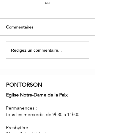
Commentaires
Au revoir Don Valentin
La saison des ma
Rédigez un commentaire...
PONTORSON
Eglise Notre-Dame de la Paix
Permanences :
tous les mercredis de 9h30 à 11h00
Presbytère